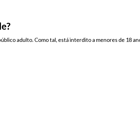
de?
úblico adulto. Como tal, está interdito a menores de 18 an
ARCAS
ARTIGOS DE TABACO
COLECIONÁVEIS
I
ROUPA & ESTILO
IDADE
NOVIDADE