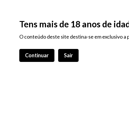
Na compra de 3 Produtos RAW Oferta Brinde RAW
Tens mais de 18 anos de ida
O conteúdo deste site destina-se em exclusivo a p
Continuar
Sair
TODAS AS CATEGORIAS
TODAS AS M
Isqueiros
NOV
Artigos De Tabaco
Isqueiros