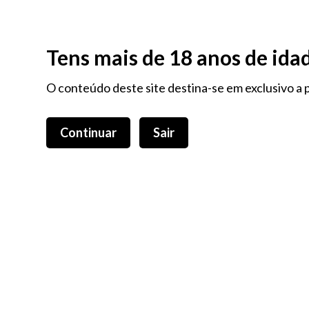
Na compra de 3 Produtos RAW Oferta Brinde RAW
Tens mais de 18 anos de ida
O conteúdo deste site destina-se em exclusivo a p
Continuar
Sair
TODAS AS CATEGORIAS
TODAS AS M
Caixa Colecionador
Não
Pokémon
Caixa Colecionador