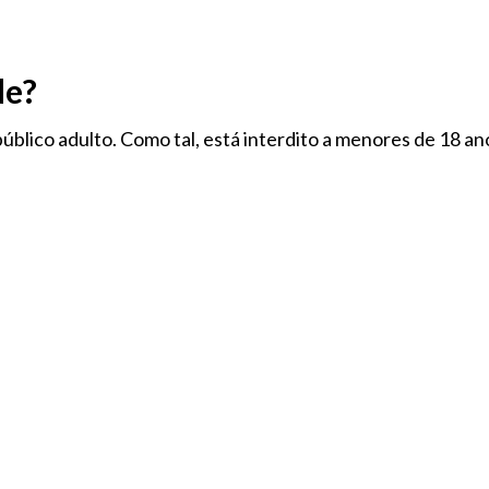
de?
úblico adulto. Como tal, está interdito a menores de 18 an
ARCAS
ARTIGOS DE TABACO
COLECIONÁVEIS
I
ROUPA & ESTILO
 existem produtos nesta categoria