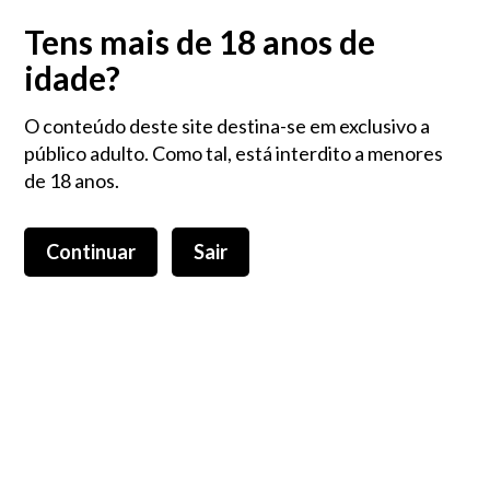
Na compra de 3 Produtos RAW Oferta Brinde RAW
Tens mais de 18 anos de
idade?
0,00 €
O conteúdo deste site destina-se em exclusivo a
público adulto. Como tal, está interdito a menores
de 18 anos.
Continuar
Sair
Toggle
navigation
Cromos
Colecionáveis
Cromos